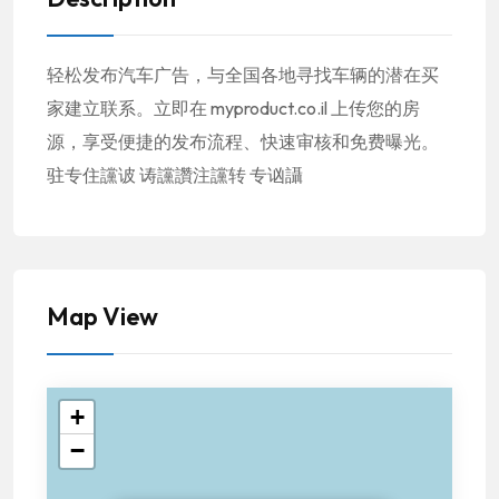
轻松发布汽车广告，与全国各地寻找车辆的潜在买
家建立联系。立即在 myproduct.co.il 上传您的房
源，享受便捷的发布流程、快速审核和免费曝光。
驻专住讜诐 诪讜讚注讜转 专讻讘
Map View
+
−