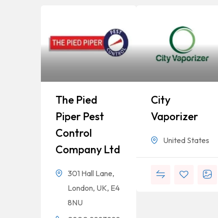
The Pied
City
Piper Pest
Vaporizer
Control
United States
Company Ltd
301 Hall Lane,
London, UK, E4
8NU