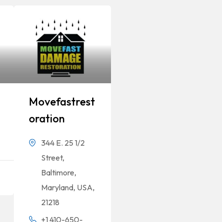
Movefastrest
Oration
344 E. 25 1/2
Street,
Baltimore,
Maryland, USA,
21218
+1 410-650-