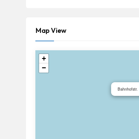
Map View
+
−
Bahnhofstr.